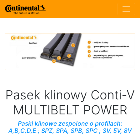
Pasek klinowy Conti-V
MULTIBELT POWER
Paski klinowe zespolone o profilach:
A,B,C,D,E ; SPZ, SPA, SPB, SPC ; 3V, 5V, 8V