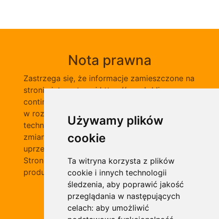
Nota prawna
Zastrzega się, że informacje zamieszczone na
stronie internetowej https://pasek-klinowy-
continental.pl/ nie-stanowią oferty handlowej
w rozumieniu prawa, ponadto opisy, dane
Używamy plików
techniczne i pozostałe informacje mogą ulec
cookie
zmianie bez podania przyczyny i bez
uprzedzenia.
Stronę opracowano na bazie informacji o
Ta witryna korzysta z plików
produktach marki Continental i SIT
cookie i innych technologii
śledzenia, aby poprawić jakość
przeglądania w następujących
celach:
aby umożliwić