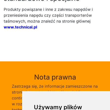
Produkty powiązane i inne z zakresu napędów i
przeniesienia napędu czy części transporterów
taśmowych, można znaleźć na stronie głównej
www.technical.pl
Nota prawna
Zastrzega się, że informacje zamieszczone na
stronie internetowej https://pasek-klinowy-
continental.pl/ nie-stanowią oferty handlowej
w rozumieniu prawa, ponadto opisy, dane
Używamy plików
techniczne i pozostałe informacje mogą ulec