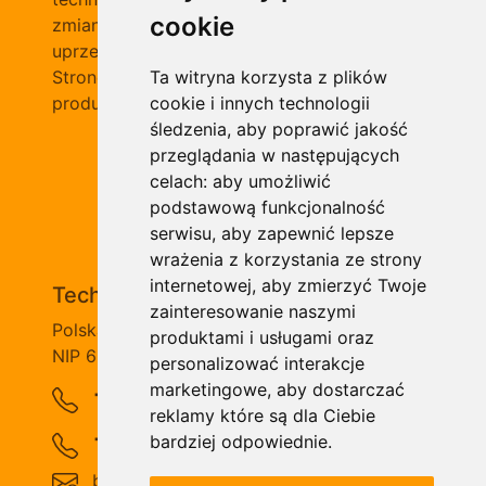
cookie
zmianie bez podania przyczyny i bez
uprzedzenia.
Stronę opracowano na bazie informacji o
Ta witryna korzysta z plików
produktach marki Continental i SIT
cookie i innych technologii
śledzenia, aby poprawić jakość
przeglądania w następujących
celach:
aby umożliwić
podstawową funkcjonalność
serwisu
,
aby zapewnić lepsze
Kontakt
wrażenia z korzystania ze strony
internetowej
,
aby zmierzyć Twoje
Technical Grzegorz Tęgos
zainteresowanie naszymi
Polska, 62-600 Koło, ul. Toruńska 212
produktami i usługami oraz
NIP 666-137-75-84, REGON 310288700
personalizować interakcje
+48 63-27-25-478
marketingowe
,
aby dostarczać
reklamy które są dla Ciebie
+48 63-26-16-257
bardziej odpowiednie
.
biuro@technical.pl